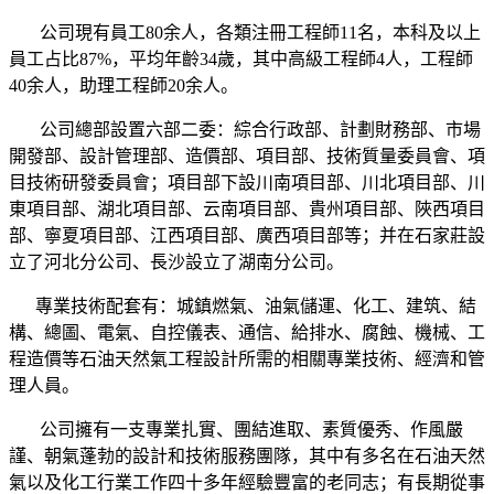
公司現有員工80余人，各類注冊工程師11名，本科及以上
員工占比87%，平均年齡34歲，其中高級工程師4人，工程師
40余人，助理工程師20余人。
公司總部設置六部二委：綜合行政部、計劃財務部、市場
開發部、設計管理部、造價部、項目部、技術質量委員會、項
目技術研發委員會；項目部下設川南項目部、川北項目部、川
東項目部、湖北項目部、云南項目部、貴州項目部、陜西項目
部、寧夏項目部、江西項目部、廣西項目部等；并在石家莊設
立了河北分公司、長沙設立了湖南分公司。
專業技術配套有：城鎮燃氣、油氣儲運、化工、建筑、結
構、總圖、電氣、自控儀表、通信、給排水、腐蝕、機械、工
程造價等石油天然氣工程設計所需的相關專業技術、經濟和管
理人員。
公司擁有一支專業扎實、團結進取、素質優秀、作風嚴
謹、朝氣蓬勃的設計和技術服務團隊，其中有多名在石油天然
氣以及化工行業工作四十多年經驗豐富的老同志；有長期從事